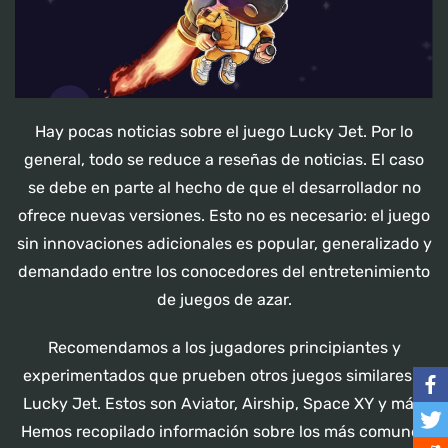
Hay pocas noticias sobre el juego Lucky Jet. Por lo
general, todo se reduce a reseñas de noticias. El caso
se debe en parte al hecho de que el desarrollador no
ofrece nuevas versiones. Esto no es necesario: el juego
sin innovaciones adicionales es popular, generalizado y
demandado entre los conocedores del entretenimiento
de juegos de azar.
Recomendamos a los jugadores principiantes y
experimentados que prueben otros juegos similares a
Lucky Jet. Estos son Aviator, Airship, Space XY y más.
Hemos recopilado información sobre los más comunes