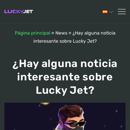
Página principal
»
News
»
¿Hay alguna noticia
interesante sobre Lucky Jet?
¿Hay alguna noticia
interesante sobre
Lucky Jet?