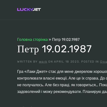
Головна сторінка
»
Петр 19.02.1987
Петр 19.02.1987
WRITTEN BY
work
ON
APRIL 18 2023
. POSTED IN
Отз
Гра «Лаки Джет» стає для мене джерелом хорошої р
контролювати власні емоції. Але це їх справа. До 
не получалось. Але без праці, як говориться… Пока
задоволений і можу рекомендувати. Планирую дал