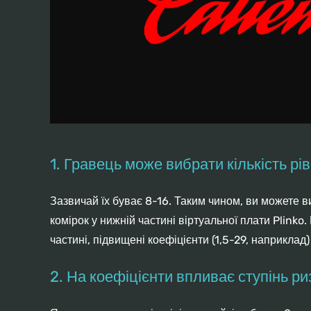
1. Гравець може вибрати кількість рі
Зазвичай їх буває 8-16. Таким чином, ви можете ви
комірок у нижній частині віртуальної плати Plinko
частині, підвищені коефіцієнти (1,5-29, наприкла
2. На коефіцієнти впливає ступінь риз