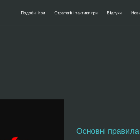
Подобні ігри
Стратегії і тактики гри
Відгуки
Нов
и
Основні правила