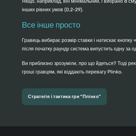
Якщо, наприклад, він мінімальний, і вибрано 8 сму
інших рівних умов (0,2-29).
Все інше просто
Гравець вибирає розмір ставки і натискає кнопку «
після початку раунду система випустить одну за о
Ви приблизно зрозуміли, про що йдеться? Тоді ре
гроші гравцям, які віддають перевагу Plinko.
Стратегія і тактика гри “Плінко”