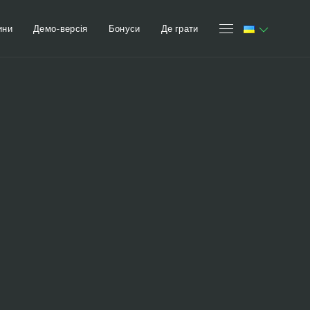
ини
Демо-версія
Бонуси
Де грати