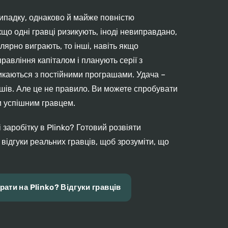
випадку, однаково й майже повністю
що одні гравці ризикують, іноді невиправдано,
лярно виграють, то інші, навіть якщо
авління капіталом і планують серії з
икаються з постійними програшами. Удача –
шів. Але це не правило. Ви можете спробувати
и успішним гравцем.
заробітку в Plinko? Готовий розвіяти
відгуки реальних гравців, щоб зрозуміти, що
ати на Plinko? Відгуки гравців