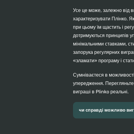
Усе це може, залежно від 
характеризувати Плінко. Як
при цьому їм щастить і регу
дотримуються принципів упр
мінімальними ставками, ст
запорука регулярних вигра
«зламати» програму і стат
Сумніваєтеся в можливості 
упередження. Перегляньте 
виграші в Plinko реальні.
чи справді можливо вигр