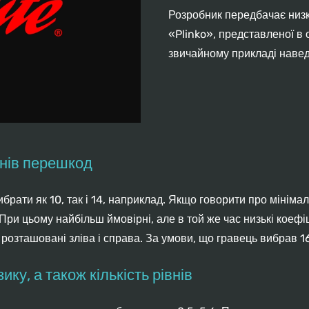
Розробник передбачає низку
«Plinko», представленої в
звичайному прикладі навед
внів перешкод
брати як 10, так і 14, наприклад. Якщо говорити про мінімал
. При цьому найбільш ймовірні, але в той же час низькі коефі
д) розташовані зліва і справа. За умови, що гравець вибрав 
ику, а також кількість рівнів