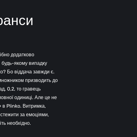
юанси
ібно додатково
 в будь-якому випадку
о? Бо віддача завжди є.
 множником призводить до
д, 0,2, то гравець
овної одиниці. Але це не
 в Plinko. Витримка,
 стежити за емоціями,
іть необхідно.