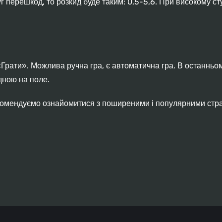
г перешкод, то розкид буде таким: 0,5-5,6. При високому сту
Грати». Можлива ручна гра, є автоматична гра. В останньому
дною на поле.
комендуємо ознайомитися з поширеними і популярними страт