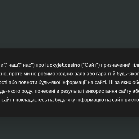
"," наш"," нас") про luckyjet.casino ("Сайт") призначений т
но, проте ми не робимо жодних заяв або гарантій будь-яког
ності або повноти будь-якої інформації на сайті. Ні за яких о
дь-якого роду, понесені в результаті використання сайту аб
 сайт і покладаєтесь на будь-яку інформацію на сайті виключ