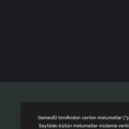
GamesİO tərəfindən verilən məlumatlar ("şi
Saytdakı bütün məlumatlar vicdanla verilir, 