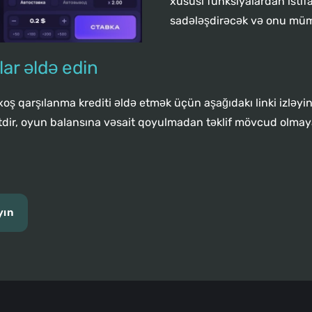
xüsusi funksiyalardan istif
sadələşdirəcək və onu müm
ar əldə edin
oş qarşılanma krediti əldə etmək üçün aşağıdakı linki izləy
ir, oyun balansına vəsait qoyulmadan təklif mövcud olmay
yın