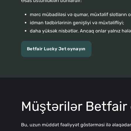
Əsas üstünlükləri bunlardır:
mərc mübadiləsi və qumar, müxtəlif slotların o
idman tədbirlərinin genişliyi və müxtəlifliyi;
daha yüksək nisbətlər. Ancaq onlar yalnız həl
Betfair Lucky Jet oynayın
Müştərilər Betfair 
Bu, uzun müddət fəaliyyət göstərməsi ilə əlaqədard