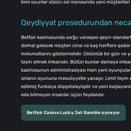
kimi oyunlar sözün əsl mənasında yeni müştəriləri 
Qeydiyyat prosedurundan necə
Betfair kazinosunda sorğu vərəqəsi qeyri-standar
dərhal gələcək müştəri cinsi və baş hərflərə qədər
məlumatlarını göstərməlidir. Üstünlük bir gün və ya 
təyin etmək imkanıdır. Bütün bunlar deməyə imkan v
kazinosunun administrasiyası həm yeni oyunçula
onların oyununa məsuliyyətlə yanaşır. Limit təyi
edilmiş funksiya diqqətəlayiqdir və yeni başlayanl
edə bilməyən insanlar üçün faydalıdır.
Betfair Casino Lucky Jet Gamble oynayın