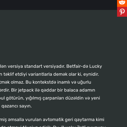
lən versiya standart versiyadır. Betfair-də Lucky
 təklif etdiyi variantlarla demək olar ki, eynidir.
ək olmaz. Bu kontekstdə inamlı və uğurlu
rdir. Bir jetpack ilə qəddar bir balaca adamın
ul götürün, yığılmış çarpanları düzəldin və yeni
 qazancı sayın.
iş əmsalla vurulan avtomatik geri qaytarma kimi