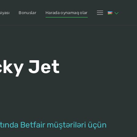
iyası
Bonuslar
Harada oynamaq olar
cky Jet
tında Betfair müştəriləri üçün