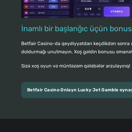
İnamlı bir başlanğıc üçün bonusl
Betfair Casino-da qeydiyyatdan keçdikdən sonra x
doldurmağı unutmayın. Xoş gəldin bonusu əmanətd
Sizə xoş oyun və müntəzəm qələbələr arzulayırıq!
Betfair Casino Onlayn Lucky Jet Gamble oyna