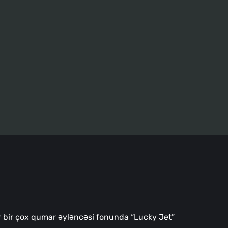
lar bir çox qumar əyləncəsi fonunda “Lucky Jet”