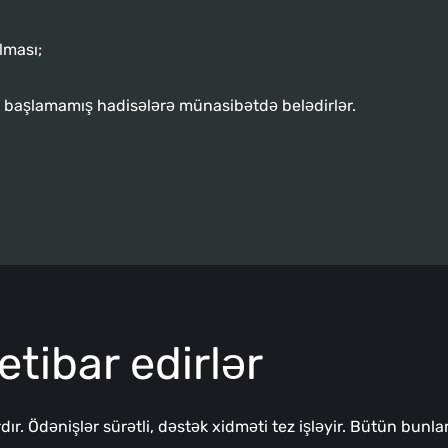
lması;
ə başlamamış hadisələrə münasibətdə belədirlər.
etibar edirlər
ır. Ödənişlər sürətli, dəstək xidməti tez işləyir. Bütün bun