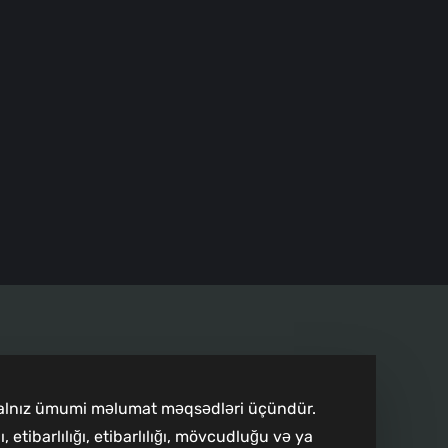
") yalnız ümumi məlumat məqsədləri üçündür.
 etibarlılığı, etibarlılığı, mövcudluğu və ya