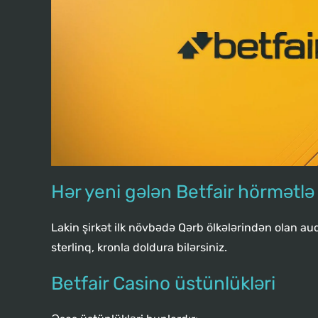
Hər yeni gələn Betfair hörmətlə 
Lakin şirkət ilk növbədə Qərb ölkələrindən olan aud
sterlinq, kronla doldura bilərsiniz.
Betfair Casino üstünlükləri