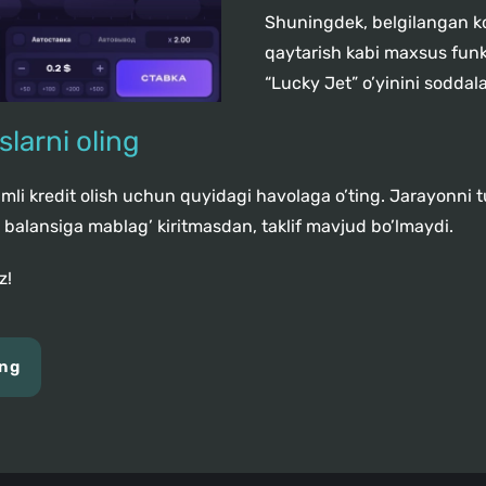
Shuningdek, belgilangan koe
qaytarish kabi maxsus funk
“Lucky Jet” o’yinini soddalas
larni oling
li kredit olish uchun quyidagi havolaga o’ting. Jarayonni t
balansiga mablag’ kiritmasdan, taklif mavjud bo’lmaydi.
z!
ang