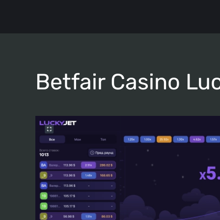
Betfair Casino Lu