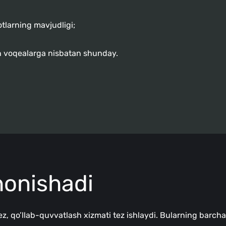
lotlarning mavjudligi;
an voqealarga nisbatan shunday.
shonishadi
 tez, qo’llab-quvvatlash xizmati tez ishlaydi. Bularning barcha