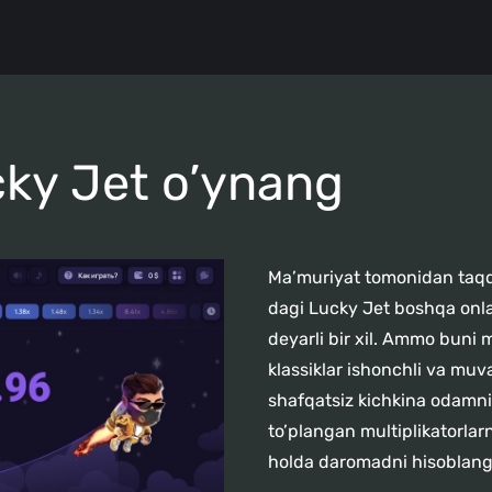
cky Jet o’ynang
Ma’muriyat tomonidan taqdim
dagi Lucky Jet boshqa onlay
deyarli bir xil. Ammo buni
klassiklar ishonchli va muva
shafqatsiz kichkina odamnin
to’plangan multiplikatorlar
holda daromadni hisoblang