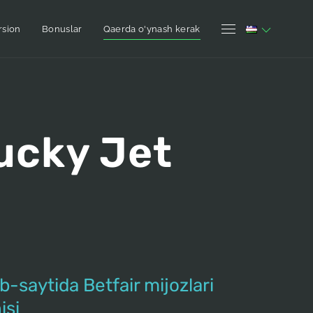
rsion
Bonuslar
Qaerda o'ynash kerak
Lucky Jet
-saytida Betfair mijozlari
isi