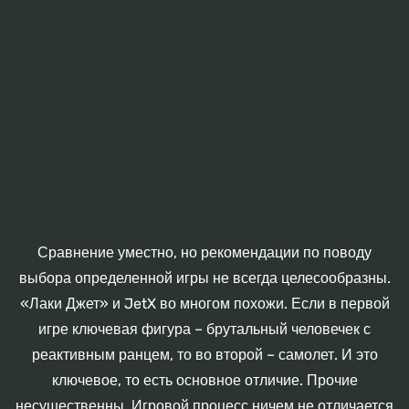
Сравнение уместно, но рекомендации по поводу
выбора определенной игры не всегда целесообразны.
«Лаки Джет» и JetX во многом похожи. Если в первой
игре ключевая фигура – брутальный человечек с
реактивным ранцем, то во второй – самолет. И это
ключевое, то есть основное отличие. Прочие
несущественны. Игровой процесс ничем не отличается