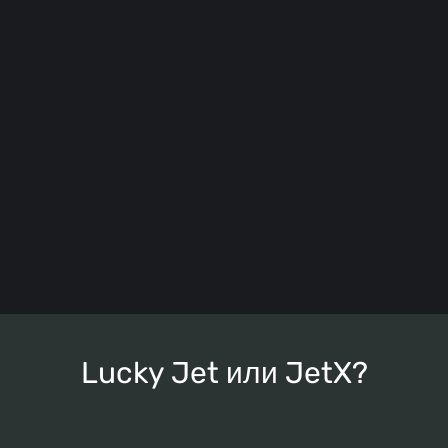
Lucky Jet или JetX?