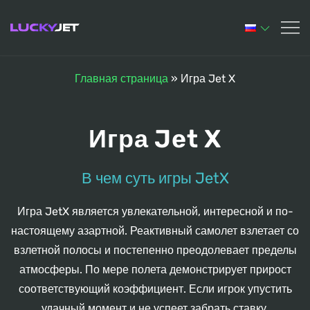
Главная страница
»
Игра Jet X
Игра Jet X
В чем суть игры JetX
Игра JetX является увлекательной, интересной и по-
настоящему азартной. Реактивный самолет взлетает со
взлетной полосы и постепенно преодолевает пределы
атмосферы. По мере полета демонстрирует прирост
соответствующий коэффициент. Если игрок упустить
удачный момент и не успеет забрать ставку,