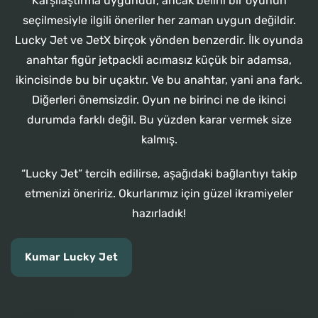
Karşılaştırma uygundur, ancak belirli bir oyunun
seçilmesiyle ilgili öneriler her zaman uygun değildir.
Lucky Jet ve JetX birçok yönden benzerdir. İlk oyunda
anahtar figür jetpackli acımasız küçük bir adamsa,
ikincisinde bu bir uçaktır. Ve bu anahtar, yani ana fark.
Diğerleri önemsizdir. Oyun ne birinci ne de ikinci
durumda farklı değil. Bu yüzden karar vermek size
kalmış.
“Lucky Jet” tercih edilirse, aşağıdaki bağlantıyı takip
etmenizi öneririz. Okurlarımız için güzel ikramiyeler
hazırladık!
Kumar Lucky Jet