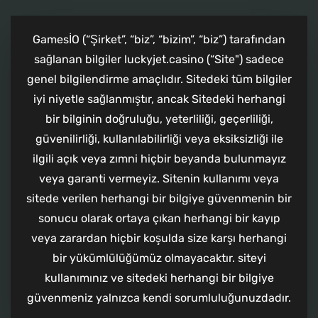
GamesİO (“Şirket”, “biz”, “bizim”, “biz”) tarafından
sağlanan bilgiler luckyjet.casino (“Site") sadece
genel bilgilendirme amaçlıdır. Sitedeki tüm bilgiler
iyi niyetle sağlanmıştır, ancak Sitedeki herhangi
bir bilginin doğruluğu, yeterliliği, geçerliliği,
güvenilirliği, kullanılabilirliği veya eksiksizliği ile
ilgili açık veya zımni hiçbir beyanda bulunmayız
veya garanti vermeyiz. Sitenin kullanımı veya
sitede verilen herhangi bir bilgiye güvenmenin bir
sonucu olarak ortaya çıkan herhangi bir kayıp
veya zarardan hiçbir koşulda size karşı herhangi
bir yükümlülüğümüz olmayacaktır. siteyi
kullanımınız ve sitedeki herhangi bir bilgiye
güvenmeniz yalnızca kendi sorumluluğunuzdadır.