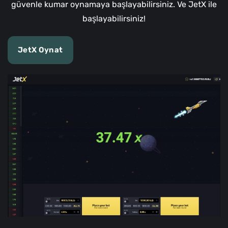
güvenle kumar oynamaya başlayabilirsiniz. Ve JetX ile
başlayabilirsiniz!
JetX Oynat