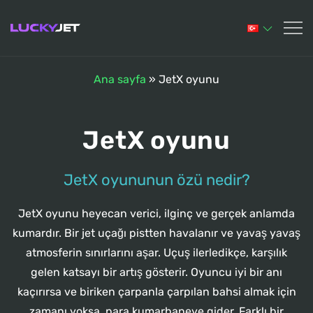
Ana sayfa
»
JetX oyunu
JetX oyunu
JetX oyununun özü nedir?
JetX oyunu heyecan verici, ilginç ve gerçek anlamda
kumardır. Bir jet uçağı pistten havalanır ve yavaş yavaş
atmosferin sınırlarını aşar. Uçuş ilerledikçe, karşılık
gelen katsayı bir artış gösterir. Oyuncu iyi bir anı
kaçırırsa ve biriken çarpanla çarpılan bahsi almak için
zamanı yoksa, para kumarhaneye gider. Farklı bir