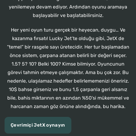
yenilemeye devam ediyor. Ardından oyunu aramaya
başlayabilir ve başlatabilirsiniz.
Her yeni oyun turu gerçek bir heyecan, duygu… Ve
kazanma fırsatı! Lucky Jet’te olduğu gibi, JetX de
“temel” bir rasgele sayı üretecidir. Her tur başlamadan
önce sistem, çarpana atanan belirli bir değeri seçer.
1.5? 5? 10? Belki 100? Kimse bilmiyor. Oyuncunun
görevi tahmin etmeye çalışmaktır. Ama bu çok zor. Bu
nedenle, ulaşılamaz hedefler belirlememenizi öneririz.
10$ bahse girseniz ve bunu 1,5 çarpanla geri alsanız
bile, bahis miktarının en azından %50’si mükemmel ve
harcanan zaman göz önüne alındığında, bu harika.
Çevrimiçi JetX oynayın