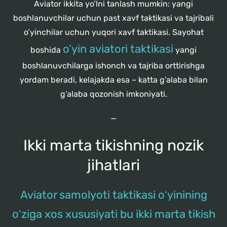
Aviator ikkita yo’lni tanlash mumkin: yangi
boshlanuvchilar uchun past xavf taktikasi va tajribali
o’yinchilar uchun yuqori xavf taktikasi. Sayohat
o’yin aviatori taktikasi
boshida
yangi
boshlanuvchilarga ishonch va tajriba orttirishga
yordam beradi, kelajakda esa – katta g’alaba bilan
g’alaba qozonish imkoniyati.
—
Ikki marta tikishning nozik
jihatlari
Aviator samolyoti taktikasi oʻyinining
oʻziga xos xususiyati bu ikki marta tikish