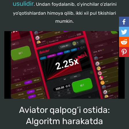
usulidir
. Undan foydalanib, o’yinchilar o’zlarini
yo’qotishlardan himoya qilib, ikki xil pul tikishlari
mumkin.
Aviator qalpog’i ostida:
Algoritm harakatda