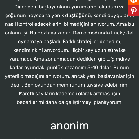
Diğer yeni başlayanların yorumlarını okudum ve
çoğunun heyecana yenik düştüğünü, kendi duygularını
nasıl kontrol edeceklerini bilmediğini anlıyorum. Ama bu
onların işi. Bu noktaya kadar: Demo modunda Lucky Jet
oynamaya başladı. Farklı stratejiler denedim,
kendiminkini arıyordum. Hiçbir şey uzun süre işe
yaramadı. Ama zorlanmadan dedikleri gibi… Şimdiye
kadar oyundaki günlük kazancım 5-10 dolar. Bunun
yeterli olmadığını anlıyorum, ancak yeni başlayanlar için
değil. Ben oyundan memnunum tavsiye edebilirim.
İşaretli sayıların kademeli olarak artması için
becerilerimi daha da geliştirmeyi planlıyorum.
anonim