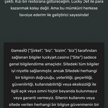
çekti. Kızı bir restorana götüreceğim. Lucky Jet ile para
kazanmak kolay değil. Ama bu mümkün! herkese
tavsiye ederim Ve geliştirici sayesinde!
GamesİO (“Şirket”, “biz”, “bizim”, “biz”) tarafından
sağlanan bilgiler luckyjet.casino (“Site") sadece
genel bilgilendirme amaçlıdır. Sitedeki tüm bilgiler
iyi niyetle sağlanmıştır, ancak Sitedeki herhangi
bir bilginin doğruluğu, yeterliliği, geçerliliği,
güvenilirliği, kullanılabilirliği veya eksiksizliği ile
ilgili açık veya zımni hiçbir beyanda bulunmayız
veya garanti vermeyiz. Sitenin kullanımı veya
sitede verilen herhangi bir bilgiye güvenmenin bir