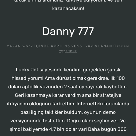
kazanacaksın!
Danny 777
YAZAN
work
IÇINDE
APRIL 13 2023
. YAYINLANAN
Отзывы
турецкие
Lucky Jet sayesinde kendimi gerçekten şanslı
hissediyorum! Ama dürüst olmak gerekirse, ilk 100
doları aptallık yüzünden 2 saat oynayarak kaybettim.
Geri kazanmaya karar verdim ama bir stratejiye
ihtiyacım olduğunu fark ettim. İnternetteki forumlarda
bazı ilginç taktikler buldum, oyunun demo
versiyonunda test ettim. Doğru olanı seçtim ve… Ve
şimdi bakiyemde 4,7 bin dolar var! Daha bugün 300