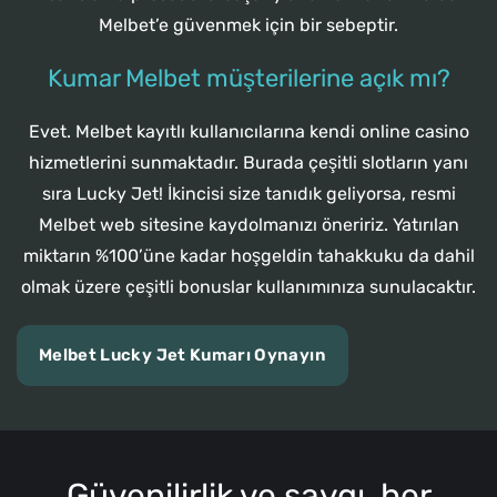
Melbet’e güvenmek için bir sebeptir.
Kumar Melbet müşterilerine açık mı?
Evet. Melbet kayıtlı kullanıcılarına kendi online casino
hizmetlerini sunmaktadır. Burada çeşitli slotların yanı
sıra Lucky Jet! İkincisi size tanıdık geliyorsa, resmi
Melbet web sitesine kaydolmanızı öneririz. Yatırılan
miktarın %100’üne kadar hoşgeldin tahakkuku da dahil
olmak üzere çeşitli bonuslar kullanımınıza sunulacaktır.
Melbet Lucky Jet Kumarı Oynayın
Güvenilirlik ve saygı, her