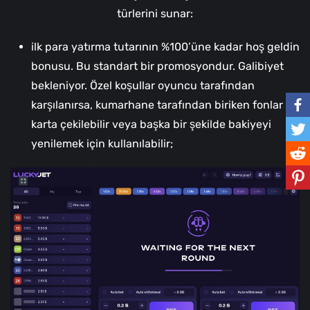
türlerini sunar:
ilk para yatırma tutarının %100’üne kadar hoş geldin
bonusu. Bu standart bir promosyondur. Galibiyet
bekleniyor. Özel koşullar oyuncu tarafından
karşılanırsa, kumarhane tarafından biriken fonlar
karta çekilebilir veya başka bir şekilde bakiyeyi
yenilemek için kullanılabilir;