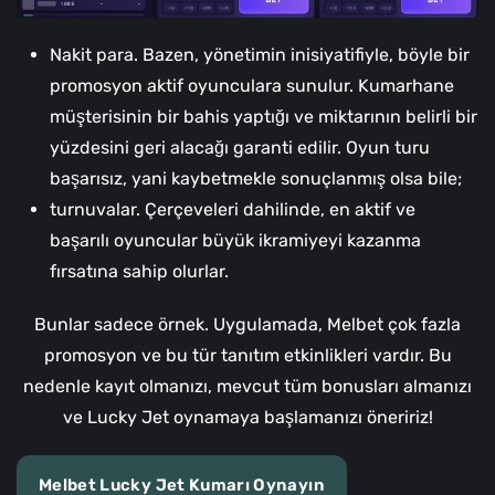
Nakit para. Bazen, yönetimin inisiyatifiyle, böyle bir
promosyon aktif oyunculara sunulur. Kumarhane
müşterisinin bir bahis yaptığı ve miktarının belirli bir
yüzdesini geri alacağı garanti edilir. Oyun turu
başarısız, yani kaybetmekle sonuçlanmış olsa bile;
turnuvalar. Çerçeveleri dahilinde, en aktif ve
başarılı oyuncular büyük ikramiyeyi kazanma
fırsatına sahip olurlar.
Bunlar sadece örnek. Uygulamada, Melbet çok fazla
promosyon ve bu tür tanıtım etkinlikleri vardır. Bu
nedenle kayıt olmanızı, mevcut tüm bonusları almanızı
ve Lucky Jet oynamaya başlamanızı öneririz!
Melbet Lucky Jet Kumarı Oynayın