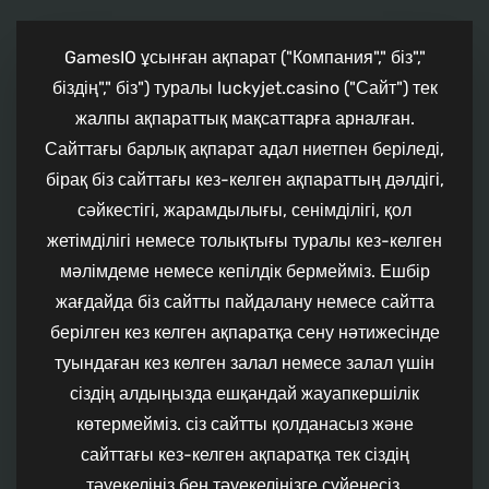
GamesIO ұсынған ақпарат ("Компания"," біз","
біздің"," біз") туралы luckyjet.casino ("Сайт") тек
жалпы ақпараттық мақсаттарға арналған.
Сайттағы барлық ақпарат адал ниетпен беріледі,
бірақ біз сайттағы кез-келген ақпараттың дәлдігі,
сәйкестігі, жарамдылығы, сенімділігі, қол
жетімділігі немесе толықтығы туралы кез-келген
мәлімдеме немесе кепілдік бермейміз. Ешбір
жағдайда біз сайтты пайдалану немесе сайтта
берілген кез келген ақпаратқа сену нәтижесінде
туындаған кез келген залал немесе залал үшін
сіздің алдыңызда ешқандай жауапкершілік
көтермейміз. сіз сайтты қолданасыз және
сайттағы кез-келген ақпаратқа тек сіздің
тәуекеліңіз бен тәуекеліңізге сүйенесіз.