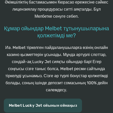
Әкімшіліктің бастамасымен Кюрасао ережесіне сәйкес
лицензиялау процедурасы сәтті аяқталды. Бұл
Мелбетке сенуге себеп.
Құмар ойындар Melbet тұтынушыларына
қолжетімді ме?
Иә. Melbet тіркелген пайдаланушыларға өзінің онлайн
казино қызметтерін ұсынады. Мұнда әртүрлі слоттар,
сондай-ақ Lucky Jet сияқты ойындар бар! Егер
соңғысы сізге таныс болса, Melbet ресми сайтында
тіркелуді ұсынамыз. Сізге әр түрлі бонустар қолжетімді
болады, соның ішінде депозит сомасының 100% дейін
сәлемдесу.
Melbet Lucky Jet ойынын ойнаңыз