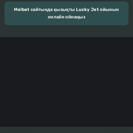
Melbet сайтында қызықты Lucky Jet ойынын
онлайн ойнаңыз