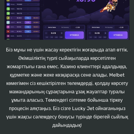
Біз мұны не үшін жасау керектігін жоғарыда атап өттік.
Әкімшіліктің түрлі сыйақыларда көрсетілген
жомарттығы ғана емес. Казино клиенттері адалдыққа,
құрметке және жеке көзқарасқа сене алады. Melbet
көмегімен сіз кешіктірілген төлемдерді, қолдау көрсету
мамандарының сұрақтарына ұзақ жауаптар туралы
ұмыта аласыз. Төмендегі сілтеме бойынша тіркеу
процесін аяқтаңыз. Біз сізге Lucky Jet ойнағаныңыз
үшін жақсы сәлемдесу бонусы түрінде бірегей сыйлық
дайындадық!