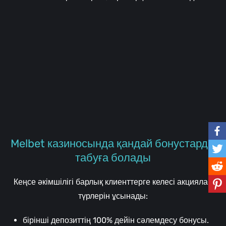
Melbet казиносында қандай бонустарды
табуға болады
Кеңсе әкімшілігі барлық клиенттерге келесі акциялар
түрлерін ұсынады:
бірінші депозиттің 100% дейін сәлемдесу бонусы.