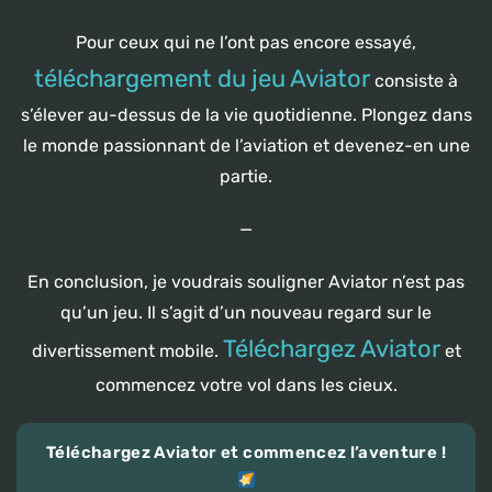
Pour ceux qui ne l’ont pas encore essayé,
téléchargement du jeu Aviator
consiste à
s’élever au-dessus de la vie quotidienne. Plongez dans
le monde passionnant de l’aviation et devenez-en une
partie.
—
En conclusion, je voudrais souligner Aviator n’est pas
qu’un jeu. Il s’agit d’un nouveau regard sur le
Téléchargez Aviator
divertissement mobile.
et
commencez votre vol dans les cieux.
Téléchargez Aviator et commencez l’aventure !