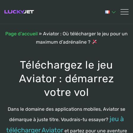
Page d'accueil
»
Aviator : Où télécharger le jeu pour un
maximum d’adrénaline ?
Téléchargez le jeu
Aviator : démarrez
votre vol
Dans le domaine des applications mobiles, Aviator se
jeu à
démarque à juste titre. Voudrais-tu essayer?
télécharger Aviator
et partez pour une aventure