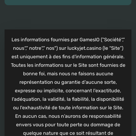
Les informations fournies par GamesIO (”Société“,”
nous“,” notre“,” nos") sur luckyjet.casino (le “Site”)
est uniquement à des fins d'information générale.
Toutes les informations sur le Site sont fournies de
bonne foi, mais nous ne faisons aucune
représentation ou garantie d'aucune sorte,
expresse ou implicite, concernant l'exactitude,
l'adéquation, la validité, la fiabilité, la disponibilité
ou l'exhaustivité de toute information sur le Site.
En aucun cas, nous n'aurons de responsabilité
envers vous pour toute perte ou dommage de
quelque nature que ce soit résultant de