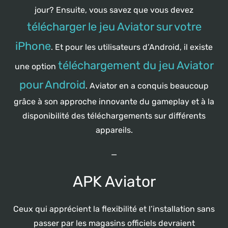
jour? Ensuite, vous savez que vous devez
télécharger le jeu Aviator sur votre
iPhone
. Et pour les utilisateurs d’Android, il existe
téléchargement du jeu Aviator
une option
pour Android
. Aviator en a conquis beaucoup
grâce à son approche innovante du gameplay et à la
disponibilité des téléchargements sur différents
appareils.
—
APK Aviator
Ceux qui apprécient la flexibilité et l’installation sans
passer par les magasins officiels devraient