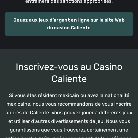
entraînera des sanctions appropriées.
Jouez aux jeux d’argent en ligne sur le site Web
du casino Caliente
Inscrivez-vous au Casino
Caliente
Si vous êtes résident mexicain ou avez la nationalité
mexicaine, nous vous recommandons de vous inscrire
auprès de Caliente. Vous pouvez jouer à différents jeux
et utiliser d’autres divertissements de jeu. Nous vous
garantissons que vous trouverez certainement une