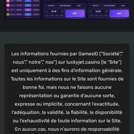
Les informations fournies par GamesIO (”Société“,”
nous“,” notre“,” nos") sur luckyjet.casino (le “Site”)
est uniquement à des fins d'information générale.
Toutes les informations sur le Site sont fournies de
bonne foi, mais nous ne faisons aucune
représentation ou garantie d'aucune sorte,
expresse ou implicite, concernant l'exactitude,
l'adéquation, la validité, la fiabilité, la disponibilité
ou l'exhaustivité de toute information sur le Site.
En aucun cas, nous n'aurons de responsabilité