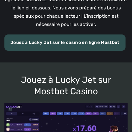
le lien ci-dessous. Nous avons préparé des bonus
spéciaux pour chaque lecteur ! L’inscription est
nécessaire pour les activer.
Jouez à Lucky Jet sur le casino en ligne Mostbet
Jouez à Lucky Jet sur
Mostbet Casino