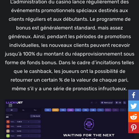
L’administration du casino lance régulièrement des
événements promotionnels spéciaux destinés aux
clients réguliers et aux débutants. Le programme de
bonus est généralement standard, mais assez
généreux. Ainsi, pendant les périodes de promotions
individuelles, les nouveaux clients peuvent recevoir
jusqu’à 100% du montant du réapprovisionnement sous
forme de fonds bonus. Dans le cadre d’incitations telles
que le cashback, les joueurs ont la possibilité de
retourner un certain % de la valeur de chaque pari,
même s’il y a une série de pronostics infructueux.