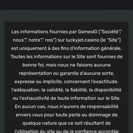
Les informations fournies par GamesIO (”Société“,”
nous“,” notre“,” nos") sur luckyjet.casino (le “Site”)
est uniquement à des fins d'information générale.
Toutes les informations sur le Site sont fournies de
bonne foi, mais nous ne faisons aucune
représentation ou garantie d'aucune sorte,
expresse ou implicite, concernant l'exactitude,
l'adéquation, la validité, la fiabilité, la disponibilité
ou l'exhaustivité de toute information sur le Site.
En aucun cas, nous n'aurons de responsabilité
envers vous pour toute perte ou dommage de
quelque nature que ce soit résultant de
l'utilisation du site ou de la confiance accordée