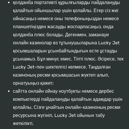
қолданба портативті құрылғыларды пайдалануды
қалайтын ойыншылар үшін қолайлы. Егер сіз жиі
ойнасаңыз немесе оны телефоныңыздан немесе
планшетіңізден жасауды жоспарласаңыз, онда
қолданба плюс болады. Дегенмен, заманауи
онлайн казинолар өз тұтынушыларына Lucky Jet
қосымшаларын ұсынбайтындығын есте ұстауды
ұсынамыз. Бұл минус емес. Тіпті плюс. Әсіресе, тек
Lucky Jet-пен шектелгісі келмесе. Таңдалған
казиноның ресми қосымшасын жүктеп алып,
орнатуыңыз қажет;
сайтта онлайн ойнау ноутбукты немесе дербес
компьютерді пайдалануды қалайтын адамдар үшін
қолайлы. Сізге ұнайтын онлайн-казиноның ресми
ресурсына жүгініп, Lucky Jet ойынын табу
жеткілікті.