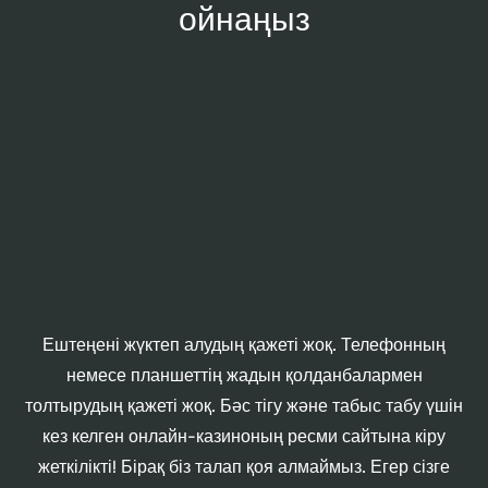
ойнаңыз
Ештеңені жүктеп алудың қажеті жоқ. Телефонның
немесе планшеттің жадын қолданбалармен
толтырудың қажеті жоқ. Бәс тігу және табыс табу үшін
кез келген онлайн-казиноның ресми сайтына кіру
жеткілікті! Бірақ біз талап қоя алмаймыз. Егер сізге