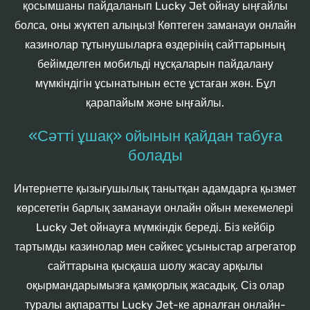
қосымшаны пайдаланып Lucky Jet ойнау ыңғайлы
болса, оны жүктеп алыңыз! Көптеген заманауи онлайн
казинолар тұтынушыларға өздерінің сайттарының
бейімделген мобильді нұсқаларын пайдалану
мүмкіндігін ұсынатынын есте ұстаған жөн. Бұл
қарапайым және ыңғайлы.
«Сәтті ұшақ» ойынын қайдан табуға
болады
Интернетте қызығушылық танытқан адамдарға қызмет
көрсететін барлық заманауи онлайн ойын мекемелері
Lucky Jet ойнауға мүмкіндік береді. Біз кейбір
тартымды казинолар мен сәйкес ұсыныстар агрегатор
сайттарына қысқаша шолу жасау арқылы
оқырмандарымызға қамқорлық жасадық. Сіз олар
туралы ақпаратты Lucky Jet-ке арналған онлайн-