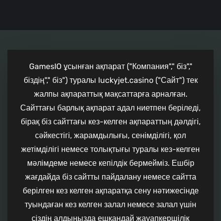
GamesIO ұсынған ақпарат ("Компания"," біз","
біздің"," біз") туралы luckyjet.casino ("Сайт") тек
жалпы ақпараттық мақсаттарға арналған.
Сайттағы барлық ақпарат адал ниетпен беріледі,
бірақ біз сайттағы кез-келген ақпараттың дәлдігі,
сәйкестігі, жарамдылығы, сенімділігі, қол
жетімділігі немесе толықтығы туралы кез-келген
мәлімдеме немесе кепілдік бермейміз. Ешбір
жағдайда біз сайтты пайдалану немесе сайтта
берілген кез келген ақпаратқа сену нәтижесінде
туындаған кез келген залал немесе залал үшін
сіздің алдыңызда ешқандай жауапкершілік