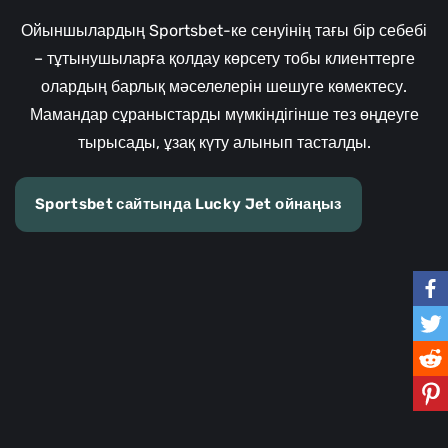
Ойыншылардың Sportsbet-ке сенуінің тағы бір себебі
– тұтынушыларға қолдау көрсету тобы клиенттерге
олардың барлық мәселелерін шешуге көмектесу.
Мамандар сұраныстарды мүмкіндігінше тез өңдеуге
тырысады, ұзақ күту алынып тасталды.
Sportsbet сайтында Lucky Jet ойнаңыз