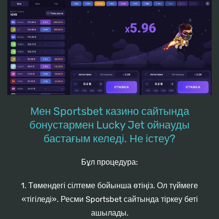
Мен Sportsbet казино сайтында
бонустармен Lucky Jet ойнауды
бастағым келеді. Не істеу?
Бұл процедура:
1. Төмендегі сілтеме бойынша өтіңіз. Ол түймеге
«тігіледі». Ресми Sportsbet сайтында тіркеу беті
ашылады.