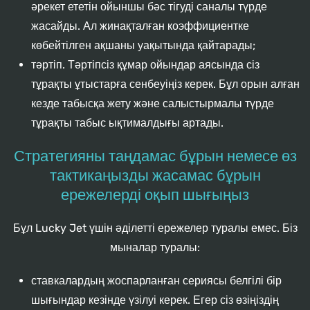
әрекет ететін ойыншы бәс тігуді саналы түрде
жасайды. Ал жинақталған коэффициентке
көбейтілген ақшаны уақытында қайтарады;
тәртіп. Тәртіпсіз құмар ойындар аясында сіз
тұрақты ұтыстарға сенбеуіңіз керек. Бұл орын алған
кезде табысқа жету және салыстырмалы түрде
тұрақты табыс ықтималдығы артады.
Стратегияны таңдамас бұрын немесе өз
тактикаңызды жасамас бұрын
ережелерді оқып шығыңыз
Бұл Lucky Jet үшін әділетті ережелер туралы емес. Біз
мыналар туралы:
ставкалардың жоспарланған сериясы белгілі бір
шығындар кезінде үзілуі керек. Егер сіз өзіңіздің