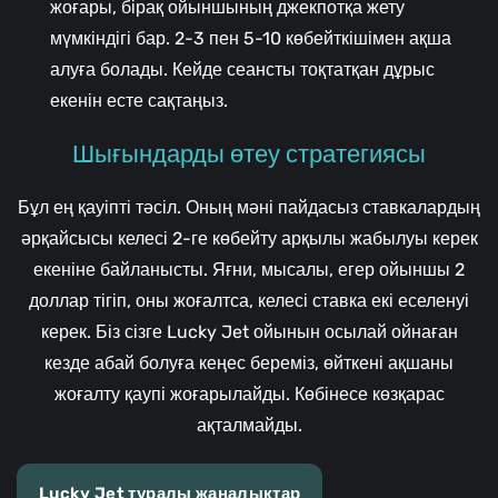
жоғары, бірақ ойыншының джекпотқа жету
мүмкіндігі бар. 2-3 пен 5-10 көбейткішімен ақша
алуға болады. Кейде сеансты тоқтатқан дұрыс
екенін есте сақтаңыз.
Шығындарды өтеу стратегиясы
Бұл ең қауіпті тәсіл. Оның мәні пайдасыз ставкалардың
әрқайсысы келесі 2-ге көбейту арқылы жабылуы керек
екеніне байланысты. Яғни, мысалы, егер ойыншы 2
доллар тігіп, оны жоғалтса, келесі ставка екі еселенуі
керек. Біз сізге Lucky Jet ойынын осылай ойнаған
кезде абай болуға кеңес береміз, өйткені ақшаны
жоғалту қаупі жоғарылайды. Көбінесе көзқарас
ақталмайды.
Lucky Jet туралы жаңалықтар