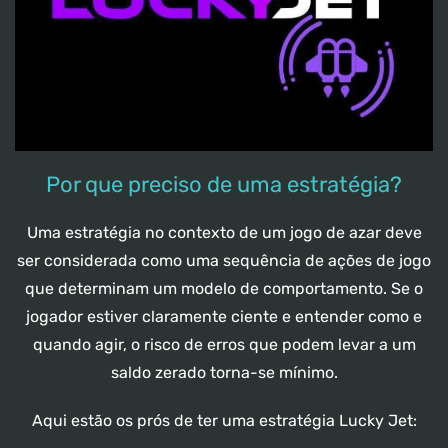
Por que preciso de uma estratégia?
Uma estratégia no contexto de um jogo de azar deve
ser considerada como uma sequência de ações de jogo
que determinam um modelo de comportamento. Se o
jogador estiver claramente ciente e entender como e
quando agir, o risco de erros que podem levar a um
saldo zerado torna-se mínimo.
Aqui estão os prós de ter uma estratégia Lucky Jet: