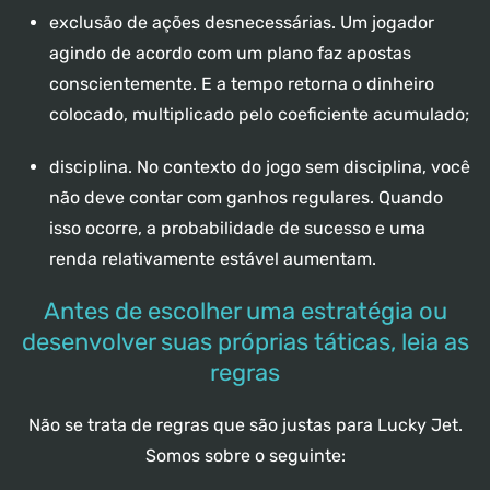
exclusão de ações desnecessárias. Um jogador
agindo de acordo com um plano faz apostas
conscientemente. E a tempo retorna o dinheiro
colocado, multiplicado pelo coeficiente acumulado;
disciplina. No contexto do jogo sem disciplina, você
não deve contar com ganhos regulares. Quando
isso ocorre, a probabilidade de sucesso e uma
renda relativamente estável aumentam.
Antes de escolher uma estratégia ou
desenvolver suas próprias táticas, leia as
regras
Não se trata de regras que são justas para Lucky Jet.
Somos sobre o seguinte: