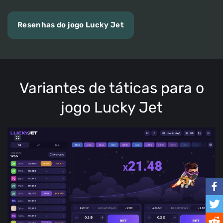
Resenhas do jogo Lucky Jet
Variantes de táticas para o
jogo Lucky Jet