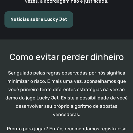
vezes, a abordagem não é justificada.
Notícias sobre Lucky Jet
Como evitar perder dinheiro
Ser guiado pelas regras observadas por nós significa
minimizar o risco. E mais uma vez, aconselhamos que
você primeiro tente diferentes estratégias na versão
demo do jogo Lucky Jet. Existe a possibilidade de você
desenvolver seu próprio algoritmo de apostas
vencedoras.
Pronto para jogar? Então, recomendamos registrar-se