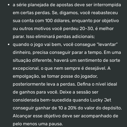
a série planejada de apostas deve ser interrompida
em certas perdas. Se, digamos, você reabasteceu
sua conta com 100 dólares, enquanto por objetivo
ou outros motivos você perdeu 20-30, é melhor
parar. Isso eliminará perdas adicionais;
quando o jogo vai bem, você consegue “levantar”
dinheiro, precisa conseguir parar a tempo. Em uma
situação diferente, haverá um sentimento de sorte
excepcional, o que nem sempre é desejável. A
empolgação, se tomar posse do jogador,
posteriormente leva a perdas. Defina o nível ideal
de ganhos para você. Deixe a sessão ser
considerada bem-sucedida quando Lucky Jet
conseguir ganhar de 10 a 20% do valor do depósito.
Alcançar esse objetivo deve ser acompanhado de
pelo menos uma pausa.