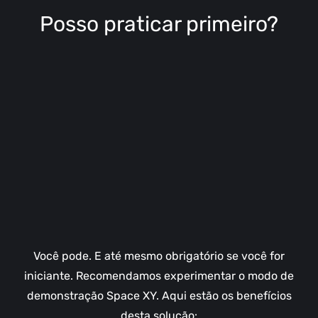
Posso praticar primeiro?
Você pode. E até mesmo obrigatório se você for
iniciante. Recomendamos experimentar o modo de
demonstração Space XY. Aqui estão os benefícios
desta solução: