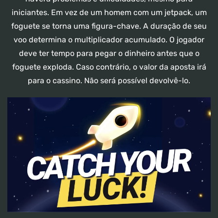
iniciantes. Em vez de um homem com um jetpack, um
foguete se torna uma figura-chave. A duração de seu
voo determina o multiplicador acumulado. O jogador
deve ter tempo para pegar o dinheiro antes que o
foguete exploda. Caso contrário, o valor da aposta irá
para o cassino. Não será possível devolvê-lo.