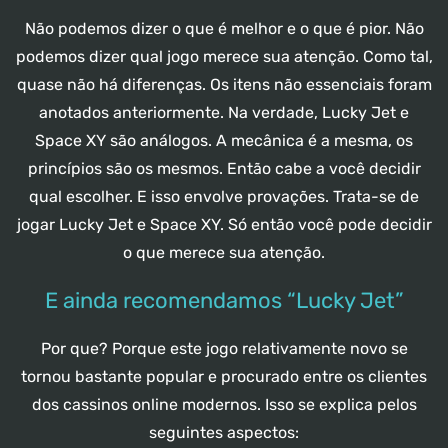
Não podemos dizer o que é melhor e o que é pior. Não
podemos dizer qual jogo merece sua atenção. Como tal,
quase não há diferenças. Os itens não essenciais foram
anotados anteriormente. Na verdade, Lucky Jet e
Space XY são análogos. A mecânica é a mesma, os
princípios são os mesmos. Então cabe a você decidir
qual escolher. E isso envolve provações. Trata-se de
jogar Lucky Jet e Space XY. Só então você pode decidir
o que merece sua atenção.
E ainda recomendamos “Lucky Jet”
Por que? Porque este jogo relativamente novo se
tornou bastante popular e procurado entre os clientes
dos cassinos online modernos. Isso se explica pelos
seguintes aspectos: