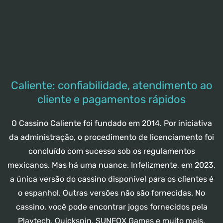
Caliente: confiabilidade, atendimento ao
cliente e pagamentos rápidos
O Cassino Caliente foi fundado em 2014. Por iniciativa
da administração, o procedimento de licenciamento foi
concluído com sucesso sob os regulamentos
mexicanos. Mas há uma nuance. Infelizmente, em 2023,
a única versão do cassino disponível para os clientes é
o espanhol. Outras versões não são fornecidas. No
cassino, você pode encontrar jogos fornecidos pela
Playtech, Quickspin, SUNFOX Games e muito mais.