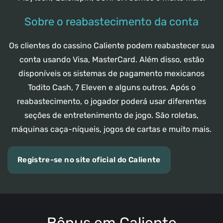
Sobre o reabastecimento da conta
Os clientes do cassino Caliente podem reabastecer sua
conta usando Visa, MasterCard. Além disso, estão
disponíveis os sistemas de pagamento mexicanos
Todito Cash, 7 Eleven e alguns outros. Após o
reabastecimento, o jogador poderá usar diferentes
seções de entretenimento de jogo. São roletas,
máquinas caça-níqueis, jogos de cartas e muito mais.
Registre-se no site oficial do Caliente