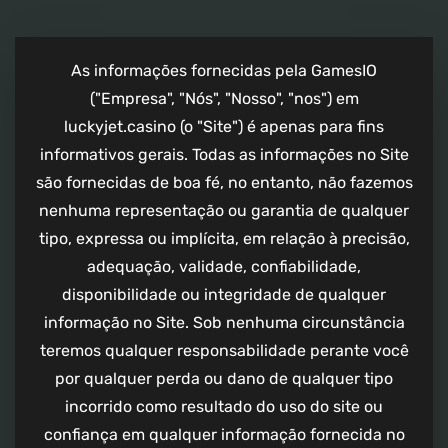
As informações fornecidas pela GamesIO
("Empresa", "Nós", "Nosso", "nos") em
luckyjet.casino (o "Site") é apenas para fins
informativos gerais. Todas as informações no Site
são fornecidas de boa fé, no entanto, não fazemos
nenhuma representação ou garantia de qualquer
tipo, expressa ou implícita, em relação à precisão,
adequação, validade, confiabilidade,
disponibilidade ou integridade de qualquer
informação no Site. Sob nenhuma circunstância
teremos qualquer responsabilidade perante você
por qualquer perda ou dano de qualquer tipo
incorrido como resultado do uso do site ou
confiança em qualquer informação fornecida no