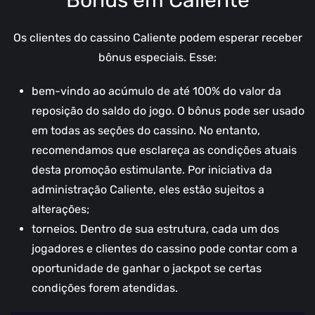
Bônus em Caliente
Os clientes do cassino Caliente podem esperar receber
bônus especiais. Esse:
bem-vindo ao acúmulo de até 100% do valor da
reposição do saldo do jogo. O bônus pode ser usado
em todas as seções do cassino. No entanto,
recomendamos que esclareça as condições atuais
desta promoção estimulante. Por iniciativa da
administração Caliente, eles estão sujeitos a
alterações;
torneios. Dentro de sua estrutura, cada um dos
jogadores e clientes do cassino pode contar com a
oportunidade de ganhar o jackpot se certas
condições forem atendidas.