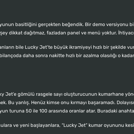
oyunun basitliğini gerçekten beğendik. Bir demo versiyonu bi
r şey dikkat dağıtmaz, fazladan panel ve menü yoktur. İhtiyac
nların bile Lucky Jet’te büyük ikramiyeyi hızlı bir şekilde vu
ilançoda daha sonra nakitte hızlı bir azalma olasılığı o kada
y Jet’e gömülü rasgele sayı oluşturucunun kumarhane yöneti
mek. Bu yanlış. Henüz kimse onu kırmayı başaramadı. Dolayıs
r oyun turuna 50 ile 100 arasında oranlar atar. Buradaki ana
lara ve yeni başlayanlara, “Lucky Jet” kumar oyununu kesin