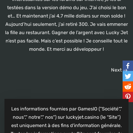
testées dans la version démo du jeu. J’ai choisi le bon
et… Et maintenant j’ai 4,7 mille dollars sur mon solde !
Aujourd’hui seulement, j’ai retiré 300. Je vais emmener
la fille au restaurant. Gagner de l’argent avec Lucky Jet
n’est pas facile. Mais c’est possible ! Je conseille tout le
monde. Et merci au développeur !
Next
Les informations fournies par GamesIO (”Société“,”
nous“,” notre“,” nos") sur luckyjet.casino (le “Site”)
est uniquement à des fins d'information générale.